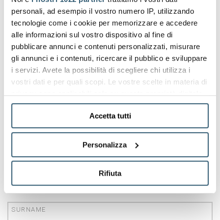
personali, ad esempio il vostro numero IP, utilizzando
ECOVADIS 2025
tecnologie come i cookie per memorizzare e accedere
alle informazioni sul vostro dispositivo al fine di
Medaglia Silver Ecovadis - Sustainability rating
pubblicare annunci e contenuti personalizzati, misurare
0.10 MB
gli annunci e i contenuti, ricercare il pubblico e sviluppare
i servizi. Avete la possibilità di scegliere chi utilizza i
vostri dati e per quali scopi. Le vostre scelte in materia di
DOWNLOAD
privacy sono applicabili solo su questa proprietà digitale
in cui avete effettuato le vostre scelte. È possibile
Accetta tutti
modificare o revocare il proprio consenso in qualsiasi
CONTACT US
momento dalla Dichiarazione sui cookie o facendo clic
sull'icona di attivazione della privacy.
Personalizza
Con il tuo consenso, vorremmo anche:
NAME
Rifiuta
raccogliere informazioni sulla tua posizione
geografica, con un'approssimazione di qualche
metro,
SURNAME
Identificare il tuo dispositivo, scansionandolo