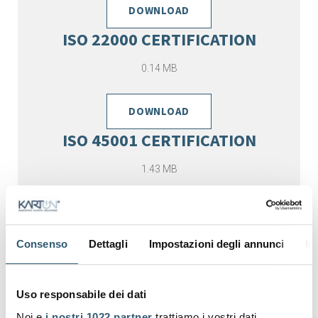
DOWNLOAD
ISO 22000 CERTIFICATION
0.14 MB
DOWNLOAD
ISO 45001 CERTIFICATION
1.43 MB
DOWNLOAD
SAFETY INFORMATION SHEET
Consenso
Dettagli
Impostazioni degli annunci
In
0.14 MB
Uso responsabile dei dati
DOWNLOAD
Noi e
i nostri 1022 partner
trattiamo i vostri dati