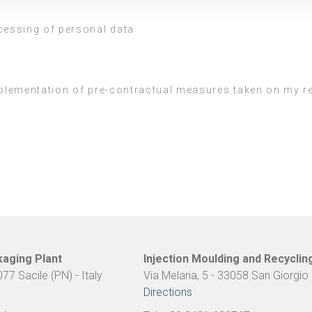
nalizzare contenuti ed annunci, per fornire funzionalità dei socia
cessing of personal data
inoltre informazioni sul modo in cui utilizza il nostro sito con i 
icità e social media, i quali potrebbero combinarle con altre inform
lizzo dei loro servizi.
mplementation of pre-contractual measures taken on my r
kaging Plant
Injection Moulding and Recyclin
077 Sacile (PN) - Italy
Via Melaria, 5 - 33058 San Giorgio 
Directions