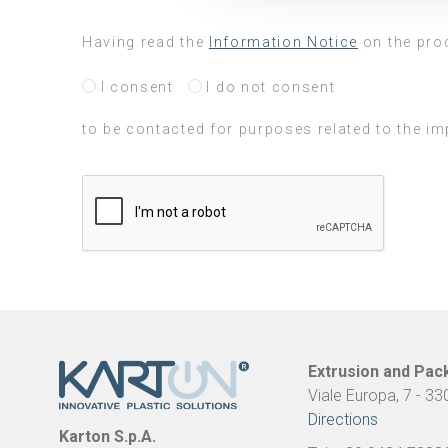
Utilizziamo i cookie per perso
Having read the
Information Notice
on the pro
nostro traffico. Condividiamo 
di analisi dei dati web, pubbl
I consent
I do not consent
che hanno raccolto dal suo uti
to be contacted for purposes related to the i
Extrusion and Pac
Viale Europa, 7 - 33
Directions
Karton S.p.A.