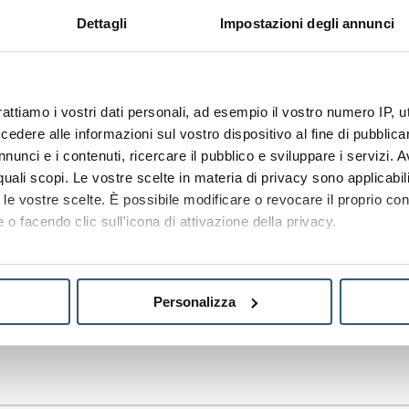
Dettagli
Impostazioni degli annunci
SURNAME
COMPANY
rattiamo i vostri dati personali, ad esempio il vostro numero IP, 
dere alle informazioni sul vostro dispositivo al fine di pubblica
nunci e i contenuti, ricercare il pubblico e sviluppare i servizi. A
r quali scopi. Le vostre scelte in materia di privacy sono applicabi
COUNTRY
to le vostre scelte. È possibile modificare o revocare il proprio 
 o facendo clic sull'icona di attivazione della privacy.
mo anche:
oni sulla tua posizione geografica, con un'approssimazione di qu
Personalizza
spositivo, scansionandolo attivamente alla ricerca di caratteristich
aborati i tuoi dati personali e imposta le tue preferenze nella
s
consenso in qualsiasi momento dalla Dichiarazione sui cookie.