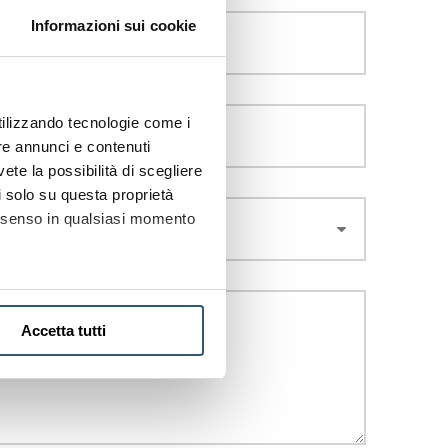
Informazioni sui cookie
utilizzando tecnologie come i
re annunci e contenuti
vete la possibilità di scegliere
li solo su questa proprietà
consenso in qualsiasi momento
alche metro,
Accetta tutti
e specifiche (impronte
ezione dettagli
. Puoi