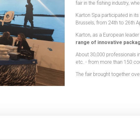
fair in the fishing industry, wh
Karton Spa participated in it
Brussels, from 24th to 26th Ap
Karton, as a European leader
range of innovative packagi
About 30,000 professionals incl
etc. - from more than 150 coun
The fair brought together ove
CONTACT US