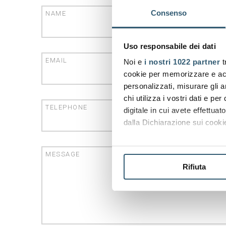
Consenso
NAME
Uso responsabile dei dati
EMAIL
Noi e
i nostri 1022 partner
t
cookie per memorizzare e acce
personalizzati, misurare gli an
chi utilizza i vostri dati e pe
TELEPHONE
digitale in cui avete effettua
dalla Dichiarazione sui cookie
Con il tuo consenso, vorrem
MESSAGE
raccogliere informazi
Rifiuta
Identificare il tuo di
digitali).
Approfondisci come vengono el
modificare o ritirare il tuo 