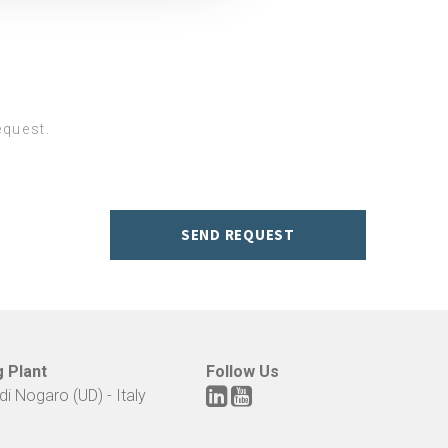
l media e per analizzare il
nostri partner che si occupano
azioni che ha fornito loro o
equest.
SEND REQUEST
g Plant
Follow Us
di Nogaro (UD) - Italy