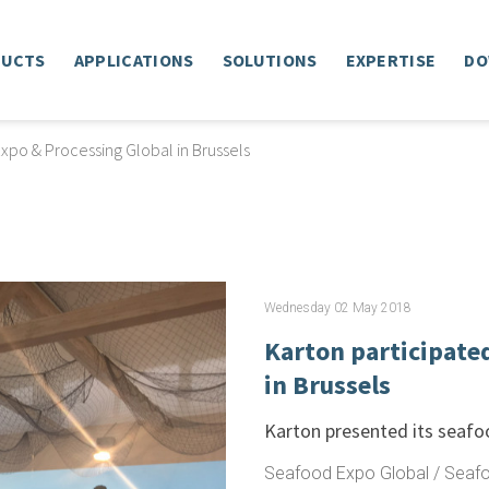
DUCTS
APPLICATIONS
SOLUTIONS
EXPERTISE
DO
xpo & Processing Global in Brussels
Wednesday 02 May 2018
Karton participate
in Brussels
Karton presented its seafo
Seafood Expo Global / Seafoo