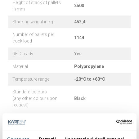
Height of stack of pallets
2500
in mm
Stacking weight in kg
452,4
Number of pallets per
1144
truck load
RFID ready
Yes
Material
Polypropylene
Temperature range
-20ºC to +60ºC
Standard colours
(any other colour upon
Black
request)
SUITABLE FOR THESE APPLICATIONS