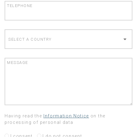
TELEPHONE
COUNTRY
MESSAGE
Having read the
Information Notice
on the
processing of personal data
I consent
I do not consent