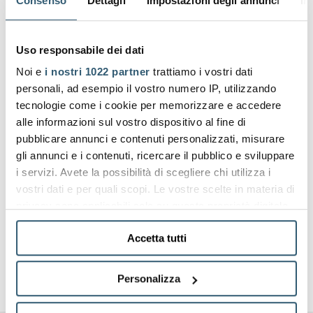
Consenso
Dettagli
Impostazioni degli annunci
In
BEVERAGE
Uso responsabile dei dati
Noi e
i nostri 1022 partner
trattiamo i vostri dati
personali, ad esempio il vostro numero IP, utilizzando
FOOD
tecnologie come i cookie per memorizzare e accedere
alle informazioni sul vostro dispositivo al fine di
pubblicare annunci e contenuti personalizzati, misurare
AGRICOLTURE
gli annunci e i contenuti, ricercare il pubblico e sviluppare
i servizi. Avete la possibilità di scegliere chi utilizza i
vostri dati e per quali scopi. Le vostre scelte in materia di
REUSABLE PACKAGING
privacy sono applicabili solo su questa proprietà digitale
in cui avete effettuato le vostre scelte. È possibile
Accetta tutti
modificare o revocare il proprio consenso in qualsiasi
momento dalla Dichiarazione sui cookie o facendo clic
BUILDING & CONSTRUCTIONS
sull'icona di attivazione della privacy.
Personalizza
Con il tuo consenso, vorremmo anche: