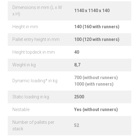
Dimensions in mm (L x W
1140 x 1140 x 140
x H)
Height in mm
140 (160 with runners)
Pallet entry height in mm
100 (120 with runners)
Height topdeck in mm
40
Weight in kg
8,7
700 (without runners)
Dynamic loading* in kg
1000 (with runners)
Static loading in kg
2500
Nestable
Yes (without runners)
Number of pallets per
52
stack