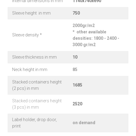
Internal dimensions in mm
1140x740x690
Sleeve height in mm
750
2000gr/m2
* other available
Sleeve density *
densities: 1800 - 2400 -
3000 gr/m2
Sleeve thickness in mm
10
Neck height in mm
85
Stacked containers height
1685
(2 pcs) in mm
Stacked containers height
2520
(3 pcs) in mm
Label holder, drop door,
on demand
print