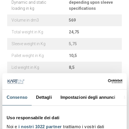
Dynamic and static
depending upon sleeve
loading in kg
specifications
Volume in dm3
569
Total weight in Kg
24,75
Sleeve weight in Kg
5,75
Pallet weight in Kg
10,5
Lid weight in Kg
8,5
Material
Polypropylene
Temperature range in °C
-20ºC to +60ºC
Consenso
Dettagli
Impostazioni degli annunci
In
Standard sleeve colour
Grey
(any colour upon request)
Uso responsabile dei dati
Standard pallet and lid
Noi e
i nostri 1022 partner
trattiamo i vostri dati
colour
Black