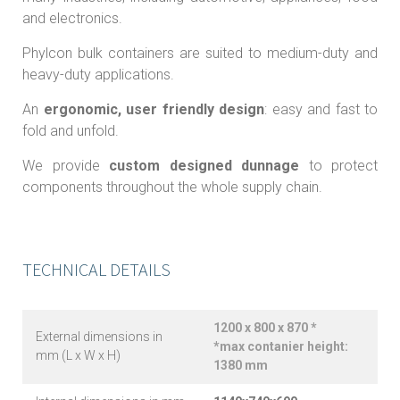
and electronics.
Phylcon bulk containers are suited to medium-duty and
heavy-duty applications.
An
ergonomic, user friendly design
: easy and fast to
fold and unfold.
We provide
custom designed dunnage
to protect
components throughout the whole supply chain.
TECHNICAL DETAILS
1200 x 800 x 870 *
External dimensions in
*max contanier height:
mm (L x W x H)
1380 mm