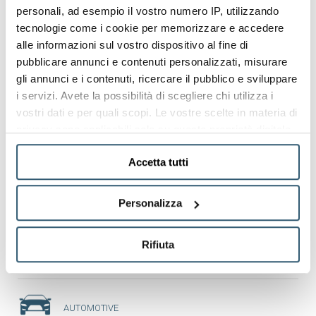
(any colour upon request)
personali, ad esempio il vostro numero IP, utilizzando
tecnologie come i cookie per memorizzare e accedere
Packing/pile
11 complete containers
alle informazioni sul vostro dispositivo al fine di
pubblicare annunci e contenuti personalizzati, misurare
Quantity per full truck load
363
gli annunci e i contenuti, ricercare il pubblico e sviluppare
(80m3)
i servizi. Avete la possibilità di scegliere chi utilizza i
vostri dati e per quali scopi. Le vostre scelte in materia di
privacy sono applicabili solo su questa proprietà digitale
SUITABLE FOR THESE APPLICATIONS
in cui avete effettuato le vostre scelte. È possibile
Accetta tutti
modificare o revocare il proprio consenso in qualsiasi
momento dalla Dichiarazione sui cookie o facendo clic
BEVERAGE
sull'icona di attivazione della privacy.
Personalizza
Con il tuo consenso, vorremmo anche:
Rifiuta
FOOD
raccogliere informazioni sulla tua posizione
geografica, con un'approssimazione di qualche
metro,
Identificare il tuo dispositivo, scansionandolo
AUTOMOTIVE